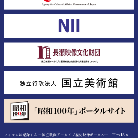
フィルムは記録する ー国立映画アーカイブ歴史映像ポータルー Film IS a