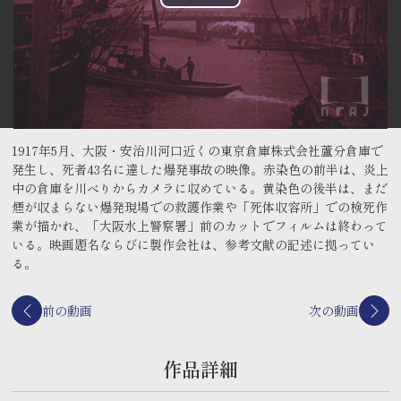
お知らせ一覧
国立映画アーカイブのコレクション公開サイト
よくあるご質問
関連リンク
1917年5月、大阪・安治川河口近くの東京倉庫株式会社蘆分倉庫で
発生し、死者43名に達した爆発事故の映像。赤染色の前半は、炎上
制作クレジット
中の倉庫を川べりからカメラに収めている。黄染色の後半は、まだ
煙が収まらない爆発現場での救護作業や「死体収容所」での検死作
映像のご利用について
業が描かれ、「大阪水上警察署」前のカットでフィルムは終わって
報道関係の皆様へ
いる。映画題名ならびに製作会社は、参考文献の記述に拠ってい
る。
前の動画
次の動画
作品詳細