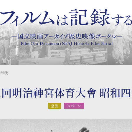
四年秋
五回明治神宮体育大會 昭和四
皇族
スポーツ