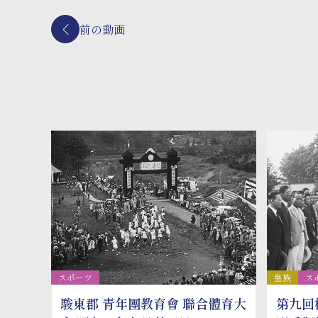
前の動画
スポーツ
皇族
ス
駿東郡 青年團教育會 聯合體育大
第九回