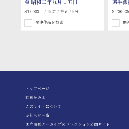
會 昭和二年九月廿五日
選手御
ST000311 / 1927 / 静岡 / 9分
ST00025
関連作品を検索
関
トップページ
動画をみる
このサイトについて
お知らせ一覧
国立映画アーカイブのコレクション公開サイト