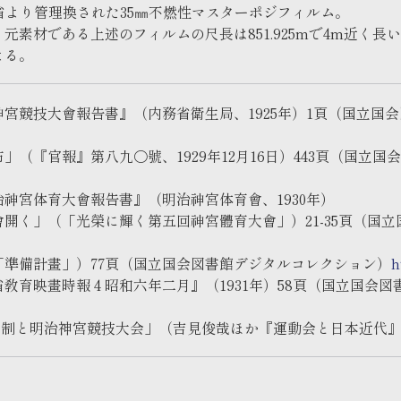
部省より管理換された35㎜不燃性マスターポジフィルム。
素材である上述のフィルムの尺長は851.925mで4m近く長
よる。
宮競技大會報告書』（内務省衛生局、1925年）1頁（国立国
」（『官報』第八九〇號、1929年12月16日）443頁（国立
神宮体育大會報告書』（明治神宮体育會、1930年）
く」（「光榮に輝く第五回神宮體育大會」）21-35頁（国
準備計畫」）77頁（国立国会図書館デジタルコレクション）
h
敎育映畫時報 4 昭和六年二月』（1931年）58頁（国立国会
制と明治神宮競技大会」（吉見俊哉ほか『運動会と日本近代』青弓社