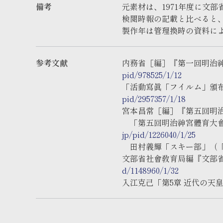
備考
元素材は、1971年度に文
検閲時報の記載と比べると、元
製作年は管理換時の資料に
参考文献
内務省［編］『第一回明治神
pid/978525/1/12
「活動寫眞「フイルム」頒布
pid/2957357/1/18
宮本昌常［編］『第五回明治
「第五回明治神宮體育大會開
jp/pid/1226040/1/25
田村義輝「スキー部」（「
文部省社會敎育局編『文部省
d/1148960/1/32
入江克己「第5章 近代の天皇