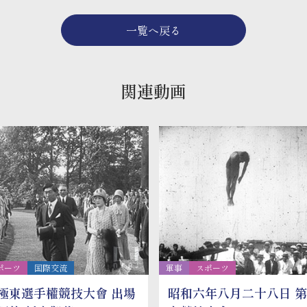
一覧へ戻る
関連動画
ポーツ
国際交流
軍事
スポーツ
極東選手權競技大會 出場
昭和六年八月二十八日 第