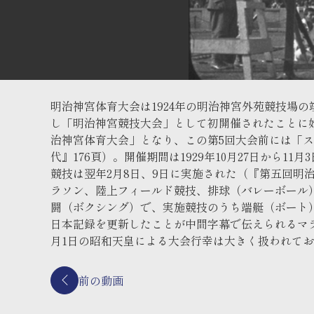
明治神宮体育大会は1924年の明治神宮外苑競技場
し「明治神宮競技大会」として初開催されたことに始
治神宮体育大会」となり、この第5回大会前には「
代』176頁）。開催期間は1929年10月27日から
競技は翌年2月8日、9日に実施された（『第五回
ラソン、陸上フィールド競技、排球（バレーボール
闘（ボクシング）で、実施競技のうち端艇（ボート
日本記録を更新したことが中間字幕で伝えられるマ
月1日の昭和天皇による大会行幸は大きく扱われて
前の動画