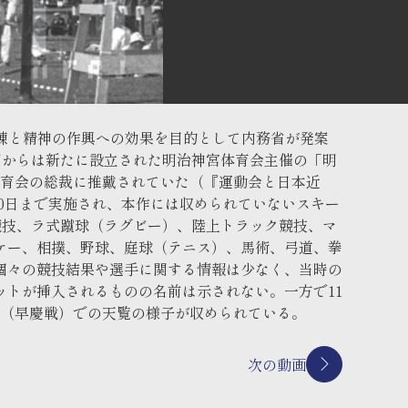
鍛錬と精神の作興への効果を目的として内務省が発案
回からは新たに設立された明治神宮体育会主催の「明
体育会の総裁に推戴されていた（『運動会と日本近
から30日まで実施され、本作には収められていないスキー
競技、ラ式蹴球（ラグビー）、陸上トラック競技、マ
ケー、相撲、野球、庭球（テニス）、馬術、弓道、拳
個々の競技結果や選手に関する情報は少なく、当時の
トが挿入されるものの名前は示されない。一方で11
場（早慶戦）での天覧の様子が収められている。
次の動画