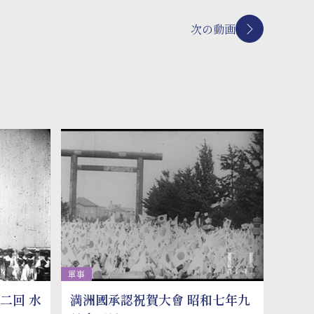
次の動画
軍事
二回 水
満洲國承認祝賀大會 昭和七年九