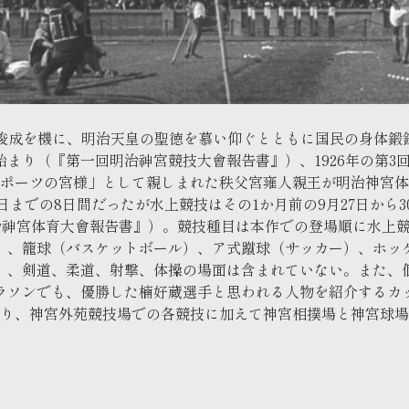
制作クレジット
映像のご利用について
報道関係の皆様へ
の竣成を機に、明治天皇の聖徳を慕い仰ぐとともに国民の身体
まり（『第一回明治神宮競技大會報告書』）、1926年の第3
スポーツの宮様」として親しまれた秩父宮雍人親王が明治神宮
11月3日までの8日間だったが水上競技はその1か月前の9月27日
明治神宮体育大會報告書』）。競技種目は本作での登場順に水上
）、籠球（バスケットボール）、ア式蹴球（サッカー）、ホッ
）、剣道、柔道、射撃、体操の場面は含まれていない。また、
ラソンでも、優勝した楠好蔵選手と思われる人物を紹介するカッ
おり、神宮外苑競技場での各競技に加えて神宮相撲場と神宮球