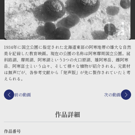
お知らせ一覧
国立映画アーカイブのコレクション公開サイト
よくあるご質問
1934年に国立公園に指定された北海道東部の阿寒地帯の雄大な自然
関連リンク
美を記録した教育映画。現在の公園の名称は阿寒摩周国立公園。屈
制作クレジット
斜路湖、摩周湖、阿寒湖という3つの火口原湖、雄阿寒岳、雌阿寒
岳、阿寒富士という山々、そして様々な植物が紹介される。元素材
映像のご利用について
は無声だが、各参考文献から「発声版」が先に製作されていたと考
えられる。
報道関係の皆様へ
前の動画
次の動画
作品詳細
作品番号