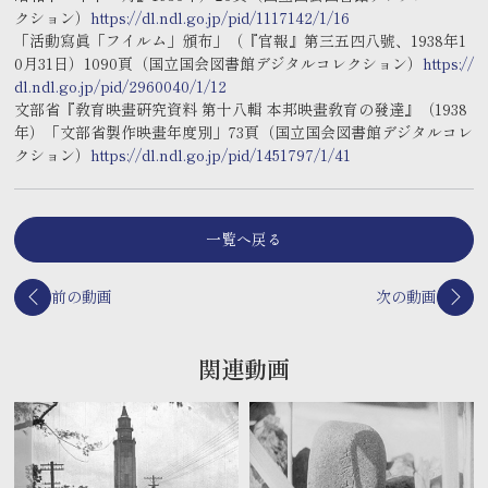
クション）
https://dl.ndl.go.jp/pid/1117142/1/16
「活動寫眞「フイルム」頒布」（『官報』第三五四八號、1938年1
0月31日）1090頁（国立国会図書館デジタルコレクション）
https://
dl.ndl.go.jp/pid/2960040/1/12
文部省『敎育映畫硏究資料 第十八輯 本邦映畫敎育の發達』（1938
年）「文部省製作映畫年度別」73頁（国立国会図書館デジタルコレ
クション）
https://dl.ndl.go.jp/pid/1451797/1/41
一覧へ戻る
前の動画
次の動画
関連動画