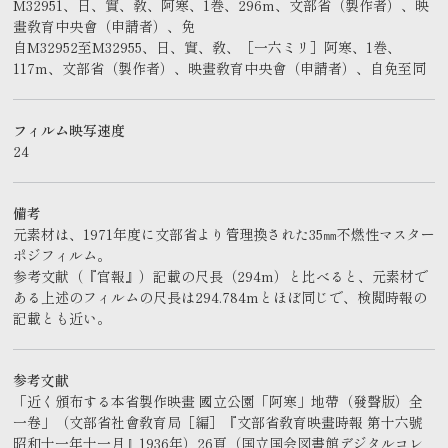
M32951、日、實、敎、阿寒、1巻、296m、文部省（製作者）、映
畫敎育中央會（申請者）、免
自M32952至M32955、日、實、敎、［一六ミリ］阿寒、1巻、
117m、文部省（製作者）、映畫敎育中央會（申請者）、自免至同
フィルム映写速度
24
備考
元素材は、1971年度に文部省より管理換された35㎜不燃性マスター
ポジフィルム。
参考文献（『官報』）記載の尺長（294m）と比べると、元素材で
ある上述のフィルムの尺長は294.784mとほぼ同じで、検閲時報の
記載とも近い。
参考文献
「近く頒布する本省製作映畫 國立公園「阿寒」地帶（發聲版）全
一卷」（文部省社會敎育局［編］『文部省敎育映畫時報 第十六號
昭和十一年十一月』1936年）26頁（国立国会図書館デジタルコレ