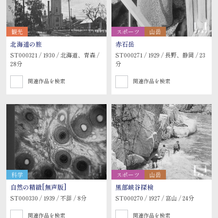
観光
スポーツ
山岳
北海道の旅
赤石岳
ST000321 / 1930 / 北海道、青森 /
ST000271 / 1929 / 長野、静岡 / 23
28分
分
関連作品を検索
関連作品を検索
科学
スポーツ
山岳
自然の精緻[無声版]
黒部峡谷探検
ST000330 / 1939 / 不詳 / 8分
ST000270 / 1927 / 富山 / 24分
関連作品を検索
関連作品を検索