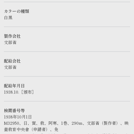
カラーの種類
白黒
製作会社
文部省
配給会社
文部省
配給年月日
1938.10.［頒布］
検閲番号等
1938年10月1日
M32950、日、實、敎、阿寒、1巻、290m、文部省（製作者）、映
畫敎育中央會（申請者）、免