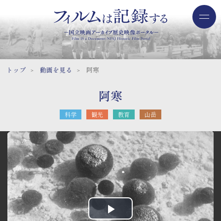
トップ
動画を見る
阿寒
阿寒
科学
観光
教育
山岳
トップページ
動画をみる
このサイトについて