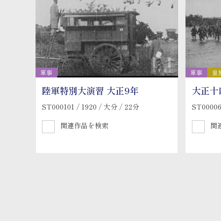
軍事
軍事
皇
陸軍特別大演習 大正9年
大正十
ST000101 / 1920 / 大分 / 22分
ST00006
関連作品を検索
関