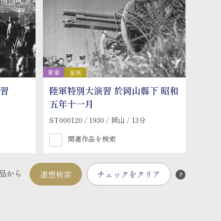
軍事
皇族
演習
陸軍特別大演習 於岡山縣下 昭和
五年十一月
ST000120 / 1930 / 岡山 / 13分
関連作品を検索
品から
連想検索
チェックをクリア
?