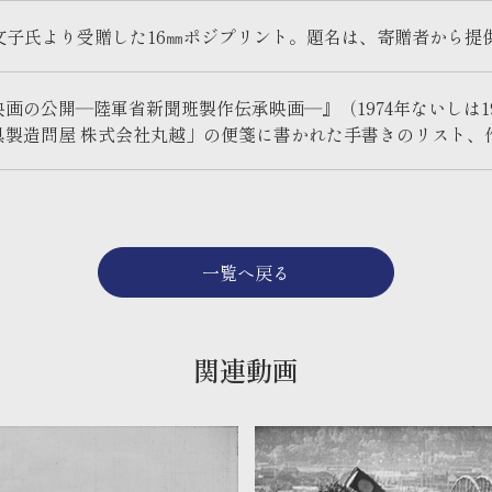
川文子氏より受贈した16㎜ポジプリント。題名は、寄贈者から
画の公開―陸軍省新聞班製作伝承映画―』（1974年ないしは1
具製造問屋 株式会社丸越」の便箋に書かれた手書きのリスト、
一覧へ戻る
関連動画