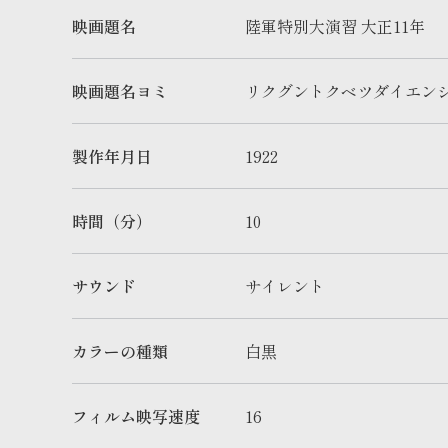
映画題名
陸軍特別大演習 大正11年
映画題名ヨミ
リクグントクベツダイエンシ
製作年月日
1922
時間（分）
10
サウンド
サイレント
カラーの種類
白黒
フィルム映写速度
16